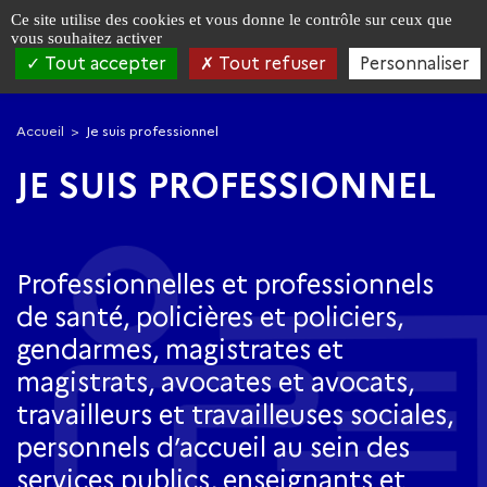
Panneau de gestion des cookies
Ce site utilise des cookies et vous donne le contrôle sur ceux que
vous souhaitez activer
Tout accepter
Tout refuser
Personnaliser
Aller
Aller
à
au
Accueil
Je suis professionnel
la
contenu
navigation
principal
JE SUIS PROFESSIONNEL
Professionnelles et professionnels
de santé, policières et policiers,
gendarmes, magistrates et
magistrats, avocates et avocats,
travailleurs et travailleuses sociales,
personnels d’accueil au sein des
services publics, enseignants et