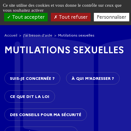
Panneau de gestion des cookies
Ce site utilise des cookies et vous donne le contrôle sur ceux que
vous souhaitez activer
Tout accepter
Tout refuser
Personnaliser
Aller
Aller
à
au
Accueil
J'ai besoin d'aide
Mutilations sexuelles
la
contenu
navigation
principal
MUTILATIONS SEXUELLES
SUIS-JE CONCERNÉE ?
À QUI M'ADRESSER ?
CE QUE DIT LA LOI
DES CONSEILS POUR MA SÉCURITÉ