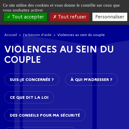
Panneau de gestion des cookies
Ce site utilise des cookies et vous donne le contrôle sur ceux que
vous souhaitez activer
Tout accepter
Tout refuser
Personnaliser
Aller
Aller
à
au
Accueil
J'ai besoin d'aide
Violences au sein du couple
la
contenu
navigation
principal
VIOLENCES AU SEIN DU
COUPLE
SUIS-JE CONCERNÉE ?
À QUI M'ADRESSER ?
CE QUE DIT LA LOI
DES CONSEILS POUR MA SÉCURITÉ