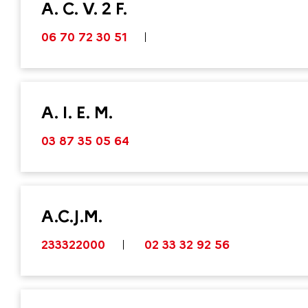
A. C. V. 2 F.
06 70 72 30 51
A. I. E. M.
03 87 35 05 64
A.C.J.M.
233322000
02 33 32 92 56