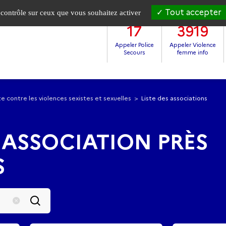
Tout accepter
e contrôle sur ceux que vous souhaitez activer
17
3919
Appeler Police
Appeler Violence
Secours
femme info
e contre les violences sexistes et sexuelles
Liste des associations
 ASSOCIATION PRÈS
S