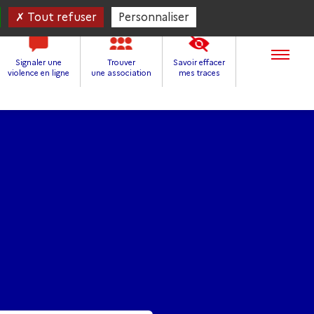
Tout refuser
Personnaliser
Signaler une
Trouver
Savoir effacer
violence en ligne
une association
mes traces