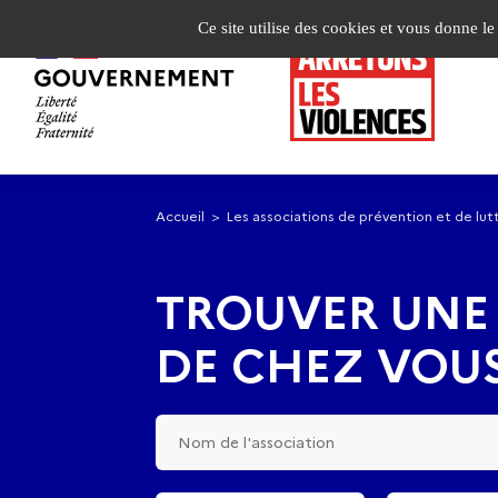
Panneau de gestion des cookies
Ce site utilise des cookies et vous donne l
Aller
Aller
à
au
Accueil
Les associations de prévention et de lutt
la
contenu
navigation
principal
TROUVER UNE
DE CHEZ VOU