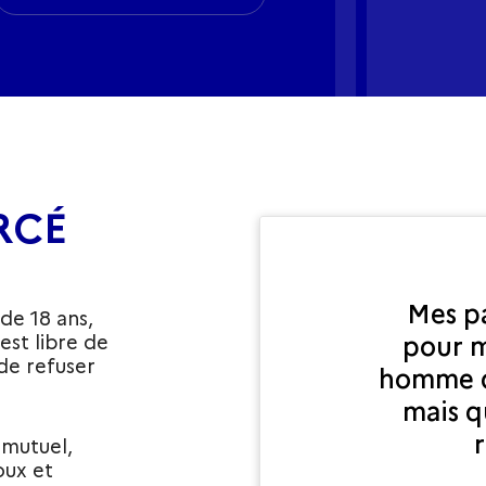
RCÉ
Mes pa
de 18 ans,
st libre de
pour m
 de refuser
homme q
mais q
 mutuel,
oux et