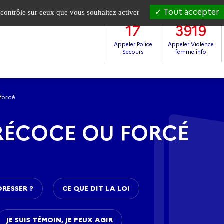
Tout accepter
e contrôle sur ceux que vous souhaitez activer
17
3919
Appeler Police
Appeler Violence
Secours
femme info
forcé
RÉCOCE OU FORCÉ
DRESSER ?
CE QUE DIT LA LOI
JE SUIS TÉMOIN, JE PEUX AGIR