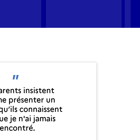
rents insistent
e présenter un
u’ils connaissent
ue je n'ai jamais
rencontré.