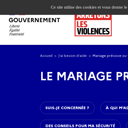
Panneau de gestion des cookies
Ce site utilise des cookies et vous donne l
Aller
Aller
à
au
Accueil
J'ai besoin d'aide
Mariage précoce ou 
la
contenu
navigation
principal
LE MARIAGE P
SUIS-JE CONCERNÉE ?
À QUI M'A
DES CONSEILS POUR MA SÉCURITÉ