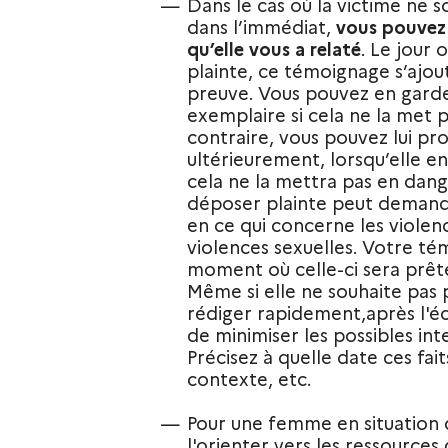
Dans le cas où la victime ne 
dans l’immédiat,
vous pouvez 
qu’elle vous a relaté
. Le jour 
plainte, ce témoignage s’ajou
preuve. Vous pouvez en garde
exemplaire si cela ne la met 
contraire, vous pouvez lui pr
ultérieurement, lorsqu’elle 
cela ne la mettra pas en dang
déposer plainte peut demand
en ce qui concerne les violenc
violences sexuelles. Votre té
moment où celle-ci sera prêt
Même si elle ne souhaite pas p
rédiger rapidement,après l'é
de minimiser les possibles int
Précisez à quelle date ces faits
contexte, etc.
Pour une femme en situation 
l'orienter vers
les ressources