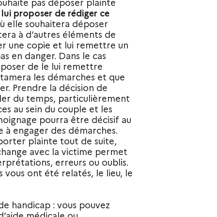
souhaite pas déposer plainte
lui proposer de rédiger ce
où elle souhaitera déposer
tera à d’autres éléments de
r une copie et lui remettre un
pas en danger. Dans le cas
oposer de le lui remettre
entamera les démarches et que
er. Prendre la décision de
er du temps, particulièrement
es au sein du couple et les
moignage pourra être décisif au
e à engager des démarches.
orter plainte tout de suite,
change avec la victime permet
erprétations, erreurs ou oublis.
 vous ont été relatés, le lieu, le
de handicap : vous pouvez
 d’aide médicale ou