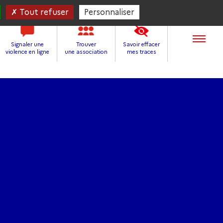
Tout refuser
Personnaliser
Signaler une
Trouver
Savoir effacer
violence en ligne
une association
mes traces