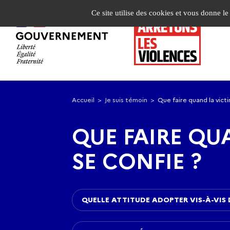
Panneau de gestion des cookies
Ce site utilise des cookies et vous donne l
Aller
Aller
à
au
Accueil
Je suis témoin
Que faire quand la victi
la
contenu
navigation
principal
QUE FAIRE QU
SE CONFIE ?
QUELLE ATTITUDE ADOPTER VIS-À-VIS D