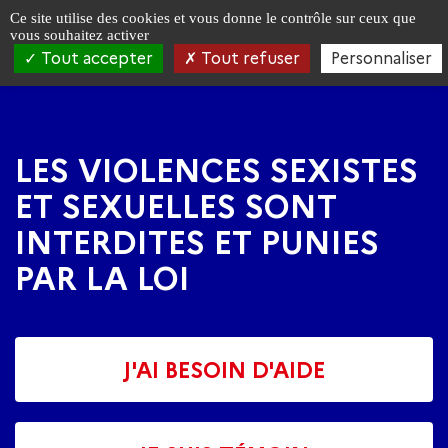
Panneau de gestion des cookies
Ce site utilise des cookies et vous donne le contrôle sur ceux que
vous souhaitez activer
Tout accepter
Tout refuser
Personnaliser
Aller
Aller
à
au
la
contenu
navigation
principal
LES VIOLENCES SEXISTES
ET SEXUELLES SONT
INTERDITES ET PUNIES
PAR LA LOI
J'AI BESOIN D'AIDE