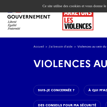
Panneau de gestion des cookies
Ce site utilise des cookies et vous donne l
Aller
Aller
à
au
Accueil
J'ai besoin d'aide
Violences au sein du
la
contenu
navigation
principal
VIOLENCES AU
SUIS-JE CONCERNÉE ?
À QUI M'A
DES CONSEILS POUR MA SÉCURITÉ