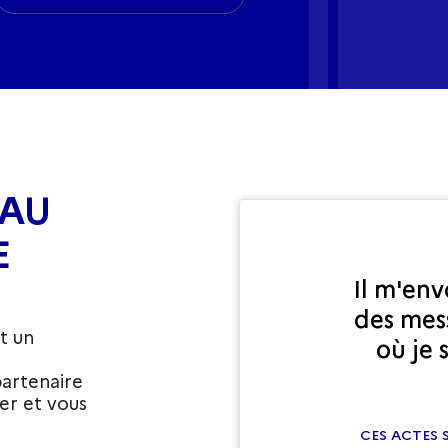
 AU
E
Il m'env
des mes
t un
où je 
artenaire
er et vous
CES ACTES 