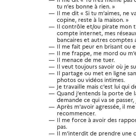
tu n’es bonne à rien. »
Il me dit « Si tu m’aimes, ne 
copine, reste à la maison. »
Il contrôle et/ou pirate mon
compte internet, mes réseau
bancaires et autres comptes a
Il me fait peur en brisant ou e
Il me frappe, me mord ou m'é
Il menace de me tuer.
Il veut toujours savoir où je su
Il partage ou met en ligne 
photos ou vidéos intimes.
Je travaille mais c’est lui qui
Quand j’entends la porte de la
demande ce qui va se passer, j
Après m'avoir agressée, il m
recommencer.
Il me force à avoir des rappor
pas.
Il m'interdit de prendre une 