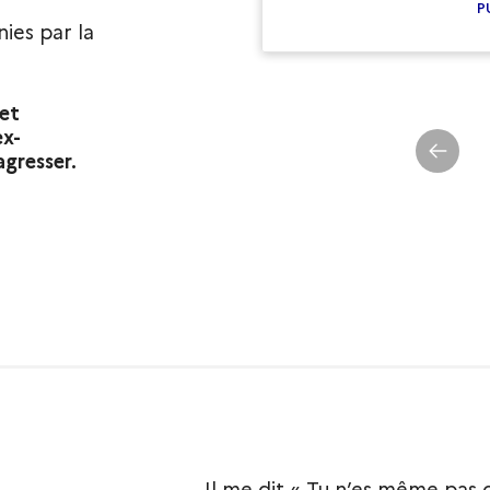
P
ies par la
 et
ex-
agresser.
Il me dit « Tu n’es même pas c