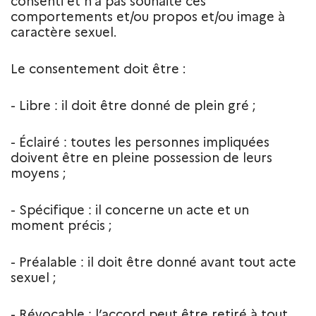
consenti et n’a pas souhaité ces
comportements et/ou propos et/ou image à
caractère sexuel.
Le consentement doit être :
- Libre
il doit être donné de plein gré ;
:
- Éclairé
toutes les personnes impliquées
:
doivent être en pleine possession de leurs
moyens ;
- Spécifique
il concerne un acte et un
:
moment précis ;
- Préalable
il doit être donné avant tout acte
:
sexuel ;
- Révocable
l’accord peut être retiré à tout
: