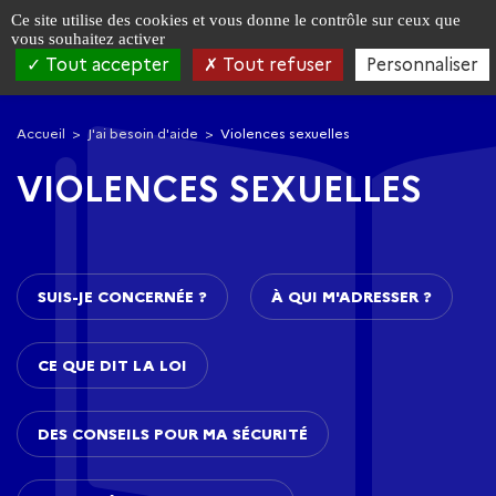
Panneau de gestion des cookies
Ce site utilise des cookies et vous donne le contrôle sur ceux que
vous souhaitez activer
Tout accepter
Tout refuser
Personnaliser
Aller
Aller
à
au
Accueil
J'ai besoin d'aide
Violences sexuelles
la
contenu
navigation
principal
VIOLENCES SEXUELLES
SUIS-JE CONCERNÉE ?
À QUI M'ADRESSER ?
CE QUE DIT LA LOI
DES CONSEILS POUR MA SÉCURITÉ