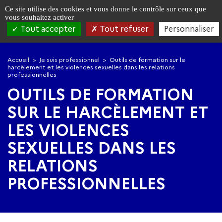
Panneau de gestion des cookies
Ce site utilise des cookies et vous donne le contrôle sur ceux que
vous souhaitez activer
Tout accepter
Tout refuser
Personnaliser
Aller
Aller
à
au
Accueil
Je suis professionnel
Outils de formation sur le
la
contenu
harcèlement et les violences sexuelles dans les relations
navigation
principal
professionnelles
OUTILS DE FORMATION
SUR LE HARCÈLEMENT ET
LES VIOLENCES
SEXUELLES DANS LES
RELATIONS
PROFESSIONNELLES