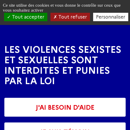
Panneau de gestion des cookies
Ce site utilise des cookies et vous donne le contrôle sur ceux que
vous souhaitez activer
Tout accepter
Tout refuser
Personnaliser
Aller
Aller
à
au
la
contenu
navigation
principal
LES VIOLENCES SEXISTES
ET SEXUELLES SONT
INTERDITES ET PUNIES
PAR LA LOI
J'AI BESOIN D'AIDE