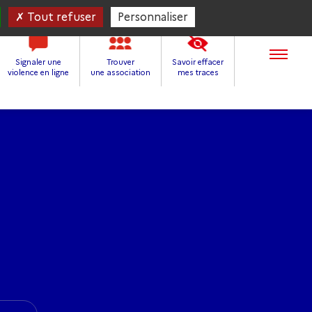
Tout refuser
Personnaliser
Signaler une
Trouver
Savoir effacer
violence en ligne
une association
mes traces