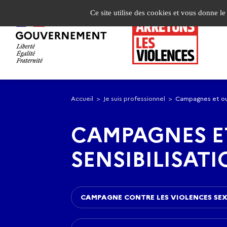
Panneau de gestion des cookies
Ce site utilise des cookies et vous donne l
Aller
Aller
à
au
Accueil
Je suis professionnel
Campagnes et outi
la
contenu
navigation
principal
CAMPAGNES ET
SENSIBILISAT
CAMPAGNE CONTRE LES VIOLENCES SEX