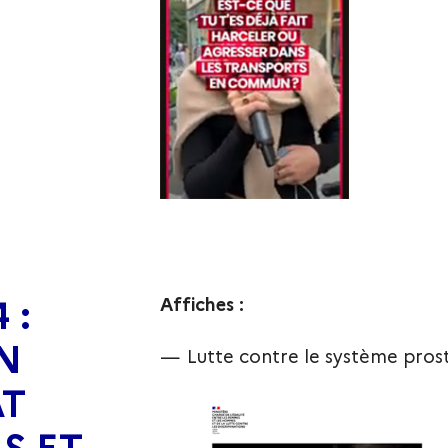
 :
Affiches :
N
Lutte contre le système prosti
AT
S ET