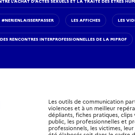
NTRE L‘ACHAT D’ACTES SEXUELS ET LA TRAITE DES ÊTRES HU
 #NERIENLAISSERPASSER
LES AFFICHES
LES VI
 DES RENCONTRES INTERPROFESSIONNELLES DE LA MIPROF
N
Les outils de communication part
violences et à un meilleur repéra
dépliants, fiches pratiques, clip
public, les professionnelles et p
professionnels, les victimes, leur
été élaborés soit dans le cadre