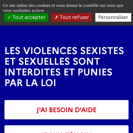
Panneau de gestion des cookies
Ce site utilise des cookies et vous donne le contrôle sur ceux que
vous souhaitez activer
Tout accepter
Tout refuser
Personnaliser
Aller
Aller
à
au
la
contenu
navigation
principal
LES VIOLENCES SEXISTES
ET SEXUELLES SONT
INTERDITES ET PUNIES
PAR LA LOI
J'AI BESOIN D'AIDE